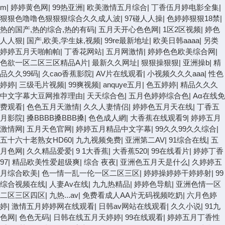
m
|
婷婷黄色网
|
99热亚洲
|
欧美激情五月综合
|
丁香伍月婷电影全集
|
狠狠色噜噜色狠狠狠综合久久成人波
|
97碰人人操
|
色婷婷狠狠18禁
|
热的国产,热的综合,热的有码
|
五月天开心色色网
|
1区2区视频
|
婷色
人人狠
|
国产,欧美,学生妹,视频
|
99re最新地址
|
欧美日韩aaaa
|
另类
婷婷五月天啪帕帕
|
丁香花网站
|
五月网激情
|
婷婷色色欧美综合网
|
色欲一区二区三区精品A片
|
最新久久网址
|
狠狠操狠狠
|
亚洲操b
|
精
品久久99码
|
久cao香蕉影院
|
AV片在线观看
|
小视频久久久aaa
|
性色
婷婷
|
三级毛片视频
|
99爽视频
|
anquye五月
|
色五婷婷
|
精品久久久
中文字幕大豆网推荐理由
|
天天综合色
|
五月色婷婷综合色
|
Aα在线免
费观看
|
色色五月天激情
|
久久人妻情侣
|
婷婷色五月天在线
|
丁香五
月影院
|
搡BBBB搡BBB搡
|
色色成人網
|
大香蕉在线观看9
|
婷婷五月
激情网
|
五月天色官网
|
婷婷五月精品中文字幕
|
99久久99久久综合
|
五十六十老熟女HD60
|
九九视频免费
|
亚洲第二AV
|
91综合在线
|
五
月色网
|
久久精品爱爱
|
9 1大香蕉
|
大香蕉520
|
99在线看片
|
婷婷丁香
97
|
精品欧美性爱超级爽
|
综合 夜夜
|
亚洲色五月天是什么
|
久婷婷五
月综合欧美
|
色一情一乱一伦一区二区三区
|
婷婷操婷婷干婷婷射
|
99
综合视频在线
|
人妻Av在线
|
九九热精品
|
婷婷色导航
|
亚洲色情一区
二区三区四区
|
九热...av
|
免费看成人AA片无码视频吃奶
|
六月色婷
婷
|
激情五月婷婷网在线观看
|
日韩av网站在线观看
|
久久小说
|
91九
色网
|
色色无码
|
日韩在线五月天婷婷
|
99在线观看
|
婷婷五月丁香性