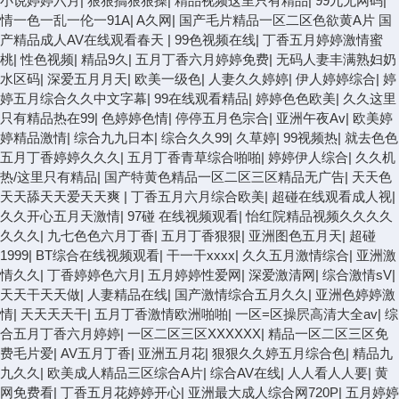
小说婷婷六月
|
狠狠搞狠狠操
|
精品视频这里只有精品
|
99九无网码
|
情一色一乱一伦一91A
|
A久网
|
国产毛片精品一区二区色欲黄A片 国
产精品成人AV在线观看春天
|
99色视频在线
|
丁香五月婷婷激情蜜
桃
|
性色视频
|
精品9久
|
五月丁香六月婷婷免费
|
无码人妻丰满熟妇奶
水区码
|
深爱五月月天
|
欧美一级色
|
人妻久久婷婷
|
伊人婷婷综合
|
婷
婷五月综合久久中文字幕
|
99在线观看精品
|
婷婷色色欧美
|
久久这里
只有精品热在99
|
色婷婷色情
|
停停五月色宗合
|
亚洲午夜Av
|
欧美婷
婷精品激情
|
综合九九日本
|
综合久久99
|
久草婷
|
99视频热
|
就去色色
五月丁香婷婷久久久
|
五月丁香青草综合啪啪
|
婷婷伊人综合
|
久久机
热/这里只有精品
|
国产特黄色精品一区二区三区精品无广告
|
天天色
天天舔天天爱天天爽
|
丁香五月六月综合欧美
|
超碰在线观看成人视
|
久久开心五月天激情
|
97碰 在线视频观看
|
怡红院精品视频久久久久
久久久
|
九七色色六月丁香
|
五月丁香狠狠
|
亚洲图色五月天
|
超碰
1999
|
BT综合在线视频观看
|
干一干xxxx
|
久久五月激情综合
|
亚洲激
情久久
|
丁香婷婷色六月
|
五月婷婷性爱网
|
深爱激清网
|
综合激情sV
|
天天干天天做
|
人妻精品在线
|
国产激情综合五月久久
|
亚洲色婷婷激
情
|
天天天天干
|
五月丁香激情欧洲啪啪
|
一区=区操屄高清大全av
|
综
合五月丁香六月婷婷
|
一区二区三区XXXXXX
|
精品一区二区三区免
费毛片爱
|
AV五月丁香
|
亚洲五月花
|
狠狠久久婷五月综合色
|
精品九
九久久
|
欧美成人精品三区综合A片
|
综合AV在线
|
人人看人人要
|
黄
网免费看
|
丁香五月花婷婷开心
|
亚洲最大成人综合网720P
|
五月婷婷