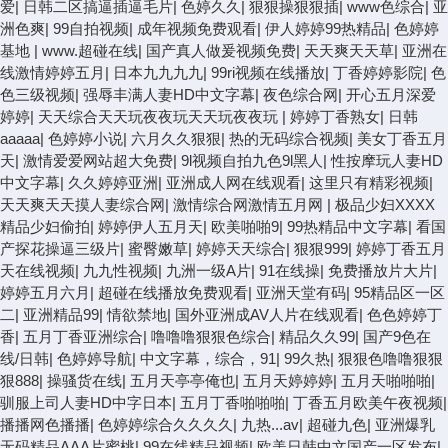
爱
|
日韩二区搞逼插逼毛片
|
色婷久久
|
狠狠操狠狠插
|
www色综合
|
亚
洲色爽
|
99自拍视频
|
成年视频免费观看
|
伊人婷婷99热精品
|
色婷婷
基地
|
www.超碰在线
|
国产真人做爰视频免费
|
天天爽天天草
|
亚洲在
线激情婷婷五月
|
日本九九九九
|
99ri视频在线播放
|
丁香婷婷影院
|
色
色三级视频
|
强辱丰满人妻HD中文字幕
|
夜色综合网
|
开心五月深爱
婷婷
|
天天综合天天玩夜夜玩天天玩夜夜玩
|
婷婷丁香熟女
|
日韩
aaaaa
|
色婷婷小说
|
六月久久狠狠
|
热的无码综合视频
|
美女丁香五月
天
|
激情爱爱网站超大免费
|
9l视频自拍九色9l黑人
|
性按摩玩人妻HD
中文字幕
|
久久婷婷亚洲
|
亚洲成人网在线观看
|
这里只有精彩视频
|
天天爽天天摸人妻综合网
|
激情综合网激情五月网
|
极品少妇XXXX
精品少妇偷拍
|
婷婷伊人五月天
|
欧美啪啪9
|
99热精品中文字幕
|
看国
产探花操逼三级片
|
蜜臀嫩草
|
婷婷天天综合
|
狠狠999
|
婷婷丁香五月
天在线视频
|
九九性视频
|
九洲一级A片
|
91在线操
|
免费播放片大片
|
婷婷五月六月
|
超碰在线播放免费观看
|
亚洲天堂有码
|
95精品区一区
二
|
亚洲精品99
|
情欲禁地
|
国外亚洲成AV人片在线观看
|
色色婷婷丁
香
|
五月丁香亚洲综合
|
噜噜噜狠狠色综合
|
精品久久99
|
国产9色在
线/日韩
|
色婷婷导航
|
中文字幕，综合，91
|
99久热
|
狠狠色噜噜狠狠
狠888
|
操骚货在线
|
五月天亭亭俺也
|
五月天婷婷婷
|
五月天啪啪啪
|
驯服上司人妻HD中字日本
|
五月丁香啪啪啪
|
丁香五月欧美午夜视频
|
播播网色播播
|
色婷婷综合久久久久
|
九热...av
|
超碰九色
|
亚洲爆乳
无码精品AAA片蜜桃
|
99在线精品视频
|
欧美日韩中文国产一区发布
|