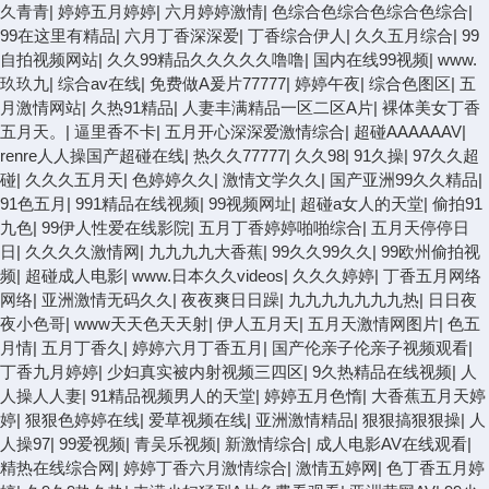
久青青
|
婷婷五月婷婷
|
六月婷婷激情
|
色综合色综合色综合色综合
|
99在这里有精品
|
六月丁香深深爱
|
丁香综合伊人
|
久久五月综合
|
99
自拍视频网站
|
久久99精品久久久久久噜噜
|
国内在线99视频
|
www.
玖玖九
|
综合av在线
|
免费做A爰片77777
|
婷婷午夜
|
综合色图区
|
五
月激情网站
|
久热91精品
|
人妻丰满精品一区二区A片
|
裸体美女丁香
五月天。
|
逼里香不卡
|
五月开心深深爱激情综合
|
超碰AAAAAAV
|
renre人人操国产超碰在线
|
热久久77777
|
久久98
|
91久操
|
97久久超
碰
|
久久久五月天
|
色婷婷久久
|
激情文学久久
|
国产亚洲99久久精品
|
91色五月
|
991精品在线视频
|
99视频网址
|
超碰a女人的天堂
|
偷拍91
九色
|
99伊人性爱在线影院
|
五月丁香婷婷啪啪综合
|
五月天停停日
日
|
久久久久激情网
|
九九九九大香蕉
|
99久久99久久
|
99欧州偷拍视
频
|
超碰成人电影
|
www.日本久久videos
|
久久久婷婷
|
丁香五月网络
网络
|
亚洲激情无码久久
|
夜夜爽日日躁
|
九九九九九九九热
|
日日夜
夜小色哥
|
www天天色天天射
|
伊人五月天
|
五月天激情网图片
|
色五
月情
|
五月丁香久
|
婷婷六月丁香五月
|
国产伦亲子伦亲子视频观看
|
丁香九月婷婷
|
少妇真实被内射视频三四区
|
9久热精品在线视频
|
人
人操人人妻
|
91精品视频男人的天堂
|
婷婷五月色惰
|
大香蕉五月天婷
婷
|
狠狠色婷婷在线
|
爱草视频在线
|
亚洲激情精品
|
狠狠搞狠狠操
|
人
人操97
|
99爱视频
|
青吴乐视频
|
新激情综合
|
成人电影AV在线观看
|
精热在线综合网
|
婷婷丁香六月激情综合
|
激情五婷网
|
色丁香五月婷