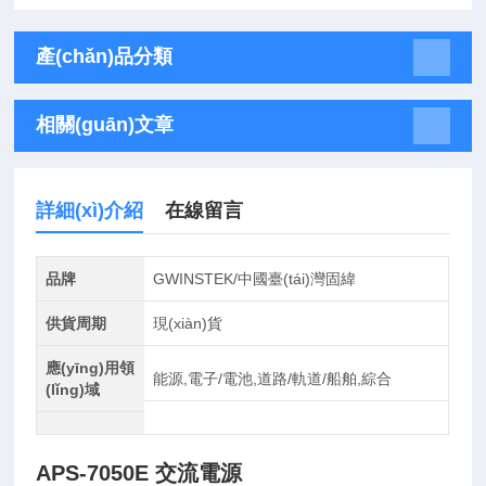
產(chǎn)品分類
相關(guān)文章
詳細(xì)介紹
在線留言
品牌
GWINSTEK/中國臺(tái)灣固緯
供貨周期
現(xiàn)貨
應(yīng)用領
能源,電子/電池,道路/軌道/船舶,綜合
(lǐng)域
APS-7050E 交流電源