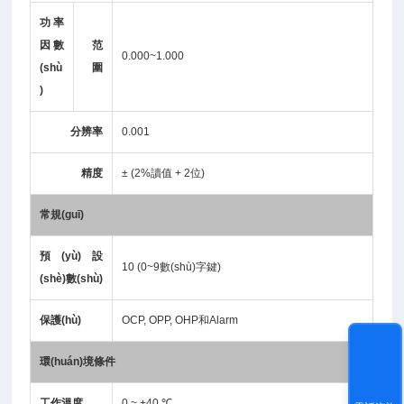
功率
因數
范
0.000~1.000
(shù
圍
)
分辨率
0.001
精度
± (2%讀值 + 2位)
常規(guī)
預(yù)設
10 (0~9數(shù)字鍵)
(shè)數(shù)
保護(hù)
OCP, OPP, OHP和Alarm
環(huán)境條件
工作溫度
0 ~ +40 ℃