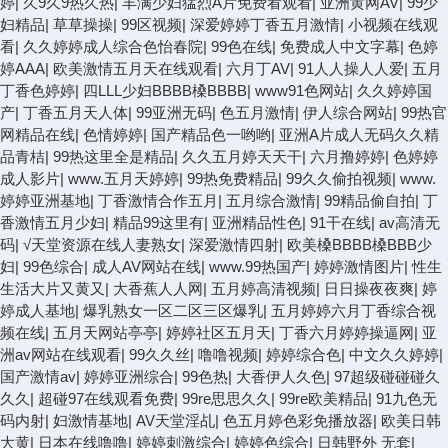
婷
|
久9久9热久热
|
丰满少妇猛烈A片免费看观看
|
亚洲黄网AV
|
99少
妇精品
|
草草操操
|
99区视频
|
深爱婷婷丁香五月激情
|
小视频在线观
看
|
久久婷婷成人综合色怡春院
|
99色在线
|
免费成人中文字幕
|
色婷
婷AAA
|
欧美激情五月天在线观看
|
六月丁AV
|
91人人操人人爱
|
五月
丁香色婷婷
|
四LLL少妇BBBB槡BBBB
|
www91色网站
|
久久婷婷国
产
|
丁香五月天人体
|
99亚洲无码
|
色五月激情
|
伊人综合网站
|
99热官
网精品在线
|
色情婷婷
|
国产精品色一哟哟
|
亚洲A片成人无码久久精
品青桔
|
99热这里全是精品
|
久久五月婷天天干
|
六月撸婷婷
|
色婷婷
成人影片
|
www.五月天婷婷
|
99热免费精品
|
99久久偷拍视频
|
www.
婷婷亚洲基地
|
丁香激情合作五月
|
五月综合激情
|
99精品偷自拍
|
丁
香激情五月少妇
|
精品99这里有
|
亚洲精品性色
|
91干在线
|
av高清无
码
|
√天堂资源在线人妻熟女
|
深爱激情四射
|
欧美槡BBBB槡BBB少
妇
|
99色综合
|
成人AV网站在线
|
www.99热国产
|
婷婷激情图片
|
性生
生活大片又黄又
|
大香蕉人人网
|
五月婷高清视频
|
日日操夜夜爽
|
婷
婷成人基地
|
爆乳熟女一区二区三区爆乳
|
五月婷婷六月丁香综合视
频在线
|
五月天网站亭亭
|
婷婷社区五月天
|
丁香六月婷婷操逼网
|
亚
洲av网站在线观看
|
99久久丝
|
噜噜视频
|
婷婷综合色
|
中文久久婷婷
|
国产激情av
|
婷婷亚洲综合
|
99色热
|
大香伊人久色
|
97超级碰碰碰久
久久
|
超碰97在线观看免费
|
99re思思久久
|
99re欧美精品
|
91九色无
码内射
|
妇激情基地
|
AV天堂淫乩
|
色五月婷色彩免播放器
|
欧美日韩
大黄
|
日本在线噜噜
|
婷婷刺激综合
|
婷婷色综合
|
日韩野外 无套
|