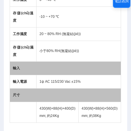
電話咨詢
存儲(chǔ)溫
-10 ~ +70 ℃
度
工作濕度
20 ~ 80% RH (無凝結(jié))
存儲(chǔ)濕
小于80% RH(無凝結(jié))
度
輸入
輸入電源
1ψ AC 115/230 Vac ±15%
尺寸
430(W)×88(H)×400(D)
430(W)×88(H)×560(D)
mm; 約24Kg
mm; 約38Kg