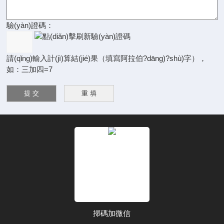
驗(yàn)證碼：
請(qǐng)輸入計(jì)算結(jié)果（填寫阿拉伯?dāng)?shù)字），
如：三加四=7
掃碼加微信