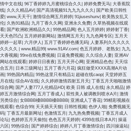
情中文在线
|
96丁香婷婷九月蜜桃综合久久
|
婷婷免费无马
|
大香蕉院
线
|
久久久精品AV
|
国产高清视频91九九九久久久
|
国产欧美日韩性
爱
|
www,天天干
|
激情综合网五月婷婷
|
91jiuseshunv
|
欧美熟女乱又
伦
|
久热91精品
|
九月丁香久久网
|
亚洲永久免费
|
久草热视频在线观
看
|
国产欧洲欧洲精品久久
|
99热精品网
|
色人五月婷婷
|
婷婷射丁香
|
天天色凹凸
|
五月婷婷新网站
|
激情网五月天
|
九九色网专区
|
五月天
婷婷一起草
|
六月伊人
|
五月丁香婷婷色播无码
|
人妻系列久久久久久
久久久久
|
www.精品99
|
www.91AV.com
|
色五月婷婷、老熟女
|
九九
大香视频
|
99re在线免费视频
|
日逼免费视频
|
久久综合人妻
|
亚洲AV
网站在线观看
|
婷婷日日夜夜
|
五月天开心网
|
亚洲精品色色
|
天天综
合五月
|
日本三级网址
|
五月丁香六月花
|
疯狂做受XXXX高潮A片动
画
|
99热国内精品
|
99热这里只有精品1
|
超碰在线caop
|
天堂婷婷五
月在线
|
综合AV在线
|
久久婷婷激情四射五月天
|
丁香五月天啪啪激情
综合网
|
国产人妻777人伦精品HD
|
欧美 日韩 成人在线
|
永久精品
|
婷
婷五月激情综合网
|
五月丁香成人
|
双性美人被调教到喷水A片
|
激情
另类综合
|
女BBBB槡BBBB槡BBBB
|
亚洲成人丁香花
|
99精彩视频在
线观看
|
色综合99
|
天天插天天狠
|
日韩性视频
|
色伊人啪
|
免费视频无
码
|
丁香五月最新网址
|
色激情五月
|
九九热免费视频
|
丁香五月成人
论坛
|
色婷婷五月天偷拍
|
色色五月天婷婷
|
4399在线日本A片
|
操逼
六区
|
99热综合
|
国产婷婷综合
|
婷婷八月丁香激情综合
|
四川操逼站
|