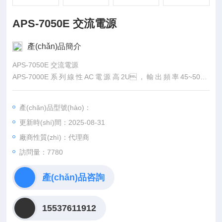
APS-7050E 交流電源
產(chǎn)品簡介
APS-7050E 交流電源
APS-7000E系列線性AC電源高2U，輸出頻率45~500H
z。APS-7050E最大額定輸出500VA、310Vrm
s、4.2Arms；APS-7100E最大額定輸出1000VA、31
產(chǎn)品型號(hào)：
0Vrms、8.4Arms。APS-7000E系列包含6種測量和
更新時(shí)間：2025-08-31
測試功能(Vrms, Irms, F, Ipk, W, PF)，具有類似AC功率計(jì)的
用戶界面。
廠商性質(zhì)：代理商
訪問量：7780
產(chǎn)品咨詢
15537611912