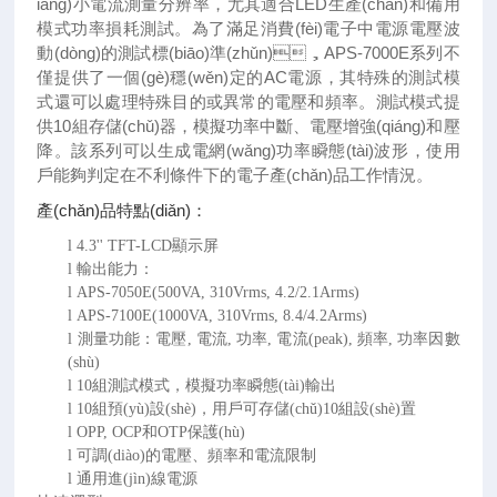
iáng)小電流測量分辨率，尤其適合LED生產(chǎn)和備用
模式功率損耗測試。為了滿足消費(fèi)電子中電源電壓波
動(dòng)的測試標(biāo)準(zhǔn)，APS-7000E系列不
僅提供了一個(gè)穩(wěn)定的AC電源，其特殊的測試模
式還可以處理特殊目的或異常的電壓和頻率。測試模式提
供10組存儲(chǔ)器，模擬功率中斷、電壓增強(qiáng)和壓
降。該系列可以生成電網(wǎng)功率瞬態(tài)波形，使用
戶能夠判定在不利條件下的電子產(chǎn)品工作情況。
產(chǎn)品特點(diǎn)：
l
4.3'' TFT-LCD顯示屏
l
輸出能力：
l
APS-7050E(500VA, 310Vrms, 4.2/2.1Arms)
l
APS-7100E(1000VA, 310Vrms, 8.4/4.2Arms)
l
測量功能：電壓
, 電流, 功率, 電流(peak), 頻率, 功率因數
(shù)
l
10組測試模式，模擬功率瞬態(tài)輸出
l
10組預(yù)設(shè)，用戶可存儲(chǔ)10組設(shè)置
l
OPP, OCP和OTP保護(hù)
l
可調(diào)的電壓、頻率和電流限制
l
通用進(jìn)線電源