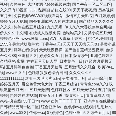
视频
|
久热黄色
|
大地资源色婷婷视频在线
|
国产午夜一区二区三区
|
久久只有18视频
|
九九热超碰
|
超碰在线99
|
天天干夜夜想
|
另类视频
五月天
|
免费视频WWW在线观看网站
|
激情五月天影院
|
五月婷婷婷
|
婷婷五月天视频
|
国外亚洲成AV人片在线观看
|
国产精品久久久久久
久久久
|
婷婷在线五月综合
|
九九无毛
|
伊人久久大香线蕉综合网站
|
伊人久久中文网
|
在线成人视频免费
|
色呦呦美女
|
另类小说五月天
|
婷婷色亚洲
|
www.激情.com.
|
AV伊人青草丁香六月
|
桃色Av色哟哟
|
1995年关宝慧版蜘蛛女
|
丁香午夜天
|
天天干天天操天天爽
|
另类小说
五月天
|
婷婷在线综合
|
天天玩夜夜操
|
国产色香蕉精品五夜婷
|
色综
合久久88
|
亚洲精久久
|
婷婷久久五月
|
日本激情综合
|
亚洲色婷婷久
久精品AV蜜桃
|
婷婷五月天伊人网
|
日本黄色一级
|
超级碰碰视频无
码
|
五月婷婷色色色
|
丁香五月天信号
|
五月激情久久综合
|
欧美VA在
线
|
www久久艹
|
色噜噜狠狠色综合日日
|
久久久久久久
11111111111
|
欧美一级毛卡片无码
|
另类激情五月
|
日日干综合
|
情
婷婷五月天
|
看全色黄大色大片
|
丁香五月综合
|
青青色com久久
|
玖
玖激情五月天
|
ss五月天激情
|
色婷婷社区
|
五月天天综合
|
五月J香蕉
婷婷
|
热婷婷在线视频
|
欧美五月丁香
|
激情六月天
|
青青草成人网
|
ww超碰在线
|
99干日本
|
www,欧美干干干干干干
|
亚洲综合在线播放
|
日韩精品无码一区二区
|
综合亚洲AV
|
色婷婷av在线观看
|
思思热久
久爱
|
www.99久
|
任你干aa
|
97婷婷色
|
色婷亚洲
|
久久综合五月天
|
99