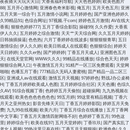
夜夜骑天天玩天天日
|
大香蕉福利导航
|
天天色色婷婷
|
欧美色图片
88
|
五月开心激情网
|
亚洲春色奇米影视
|
俺五月
|
五月天色五月
|
亚洲
五月天第一综合干
|
五月激情小说网
|
五月婷婷色
|
国产亚洲色婷婷久
久99精品91
|
色综合网址
|
97视频.干com
|
婷婷色五月激情
|
AV在线大
香蕉
|
狠狠色婷婷777
|
五月丁香综合影院
|
操碰99
|
久久作爱
|
大香蕉
伊人久久
|
五月婷婷之综合激情
|
天天艹天天综合网
|
久久五月天婷婷
|
日韩抽插操逼
|
色色热
|
六月丁香婷婷在线波多
|
狠狠狠狠青草
|
五日
激情综合
|
伊人久久婷
|
欧美日韩成人在线观看
|
色狠狠综合
|
婷婷天
天日婷婷
|
久久久er热
|
国产婷婷婷
|
丁香五月天成人
|
亚洲图色五月
天
|
在线天堂官网
|
WWW久久久
|
99精品在线播放
|
综合色天天
|
婷婷
狠狠综合网入口
|
午夜激情五月天
|
91精产一区三区免费观看
|
天堂网
啪啪
|
色墦五月丁香
|
777精品久无码人妻蜜桃
|
囯产精品一品二区三
区
|
亚洲成人av在线观看
|
激情五月天视频
|
97婷婷色
|
野战J办公桌椅
H
|
丁香五月婷婷欧美成人色图
|
五月婷婷综合社区
|
天天色播
|
色综久
久AV
|
91综合视频丁香
|
色婷婷五月天偷拍
|
超碰操网
|
九九热视频在
线观看
|
欧美色色色色色色色
|
99五月婷
|
99这里有精品视频
|
丁香六
月天之亚州热女
|
影音先锋天天日
|
丁香五月婷婷影院
|
婷婷五月天免
费
|
九九99在线视频
|
欧美六月
|
丁香五月综合在线播放
|
五月丁香网
中文字幕
|
丁香五月天激情四射网络不好
|
色婷婷丁香五月
|
99色这
里
|
婷婷综合干
|
欧美在线97
|
五月天堂婷婷
|
丁香玖玖
|
国产真实乱了
老女人视频
|
99热这里只有在线
|
丁香五月天狠狠操
|
欧洲色色
|
久久