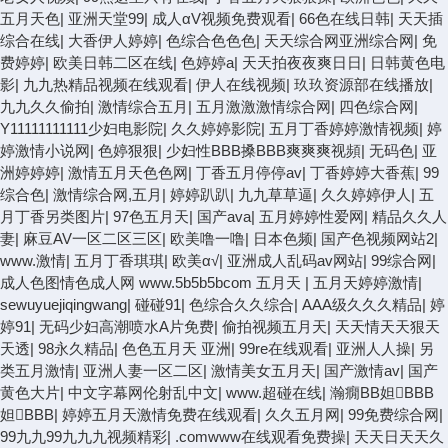
五月天色
|
亚洲天堂99
|
成人αV视频免费观看
|
66色在线日韩
|
天天插
综合在线
|
大香伊人婷婷
|
色综合色色色
|
天天综合网亚洲综合网
|
免
费婷婷
|
欧美日韩二区在线
|
色婷婷a
|
天天拍夜夜爽日日
|
日韩黄色电
影
|
九九热精品视频在线观看
|
伊人在线视频
|
玖玖资源部在线播放
|
九九久久偷拍
|
激情综合五月
|
五月激激激情综合网
|
四色综合网
|
Y11111111111少妇电影院
|
久久婷婷影院
|
五月丁香婷婷激情视频
|
婷
婷激情小说网
|
色婷狠狠
|
少妇性BBB搡BBB爽爽爽视頻
|
无码色
|
亚
洲婷婷婷
|
激情五月天色色网
|
丁香五月停停av
|
丁香婷婷大香蕉
|
99
综合色
|
激情综合网,五月
|
婷婷趴趴
|
九九草草逼
|
久久婷婷伊人
|
五
月丁香另类图片
|
97色五月天
|
国产ava
|
五月婷婷性爱网
|
精品久久人
妻
|
麻豆AV一区二区三区
|
欧美噜一噜
|
日本色频
|
国产色视频网站2
|
www.激情
|
五月丁香琪琪
|
欧美α√
|
亚洲成人乱码av网站
|
99综合网
|
成人色图情色成人网 www.5b5b5bcom 五月天
|
五月天婷婷激情
|
sewuyuejiqingwang
|
碰碰91
|
色综合久久综合
|
AAA级久久久精品
|
婷
婷91
|
无码少妇高潮喷水A片免费
|
偷拍视频五月天
|
天天情天天狠天
天透
|
98永久精品
|
色色五月天 亚洲
|
99re在线观看
|
亚洲人人操
|
另
类五月激情
|
亚洲人妻一区二区
|
激情美女五月天
|
国产激情av
|
国产
黄色大片
|
中文字幕网伦射乱中文
|
www.超碰在线
|
瀚癇BB妲BBB
妲BBB
|
婷婷五月天激情免费在线观看
|
久久五月网
|
99免费综合网
|
99九九99九九九视频精彩
|
.comwww在线观看免费操
|
天天日天天久