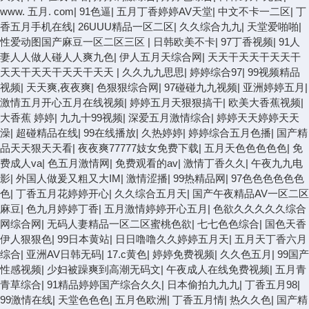
www. 五月. com
|
91色逼
|
五月丁香婷婷AV天堂
|
中文不卡一二区
|
丁
香五月手机在线
|
26UUU精品一区二区
|
久久综合九九
|
天堂爱啪啪
|
性爱动图国产麻豆一区二区三区
|
日韩欧美不卡
|
97丁香视频
|
91人
妻人人做人碰人人爽九色
|
伊人五月天综合网
|
天天干天天干天天干
天天干天天干天天干天天
|
久久九九思思
|
婷婷综合97
|
99视频精品
视频
|
天天爽,夜夜爽
|
色狠狠综合网
|
97碰碰九九视频
|
亚洲婷婷五月
|
激情五月开心五月在线视频
|
婷婷五月天狠狠搞干
|
欧美大香蕉视频
|
大香蕉 婷婷
|
九九十99视频
|
深爱五月激情综合
|
婷婷天天婷婷天天
澡
|
超碰精品在线
|
99在线播放
|
久热婷婷
|
婷婷综合五月色播
|
国产精
品天天狠天天看
|
夜夜爽77777妓女免费下载
|
五月天色色色色色
|
免
费成人va
|
色五月激情网
|
免费观看的av
|
激情丁香久久
|
午夜九九电
影
|
外国人做爰又粗又大IM
|
激情涩播
|
99热精品网
|
97色色色色色色
色
|
丁香五月花婷婷开心
|
久久综合五月天
|
国产午夜精品AV一区二区
麻豆
|
色九月婷婷丁香
|
五月激情婷婷开心五月
|
色欲久久久久久综合
网综合网
|
无码人妻精品一区二区蜜桃色欲
|
七七色色综合
|
国色天香
伊人狠狠色
|
99日本黄站
|
日日噜噜久久婷婷五月天
|
五月天丁香六月
综合
|
亚洲AV日韩无码
|
17.c黄色
|
婷婷免费视频
|
久久色五月
|
99国产
性感视频
|
少妇被躁爽到高潮无码文
|
午夜成人在线免费视频
|
五月青
青草综合
|
91精品婷婷国产综合久久
|
日本偷拍九九九
|
丁香五月98
|
99激情在线
|
天堂色色色
|
五月色欧洲
|
丁香五月情
|
热久久色
|
国产精