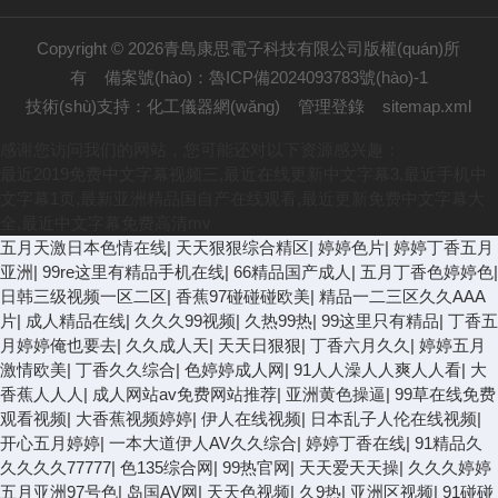
Copyright © 2026青島康思電子科技有限公司版權(quán)所
有
備案號(hào)：魯ICP備2024093783號(hào)-1
技術(shù)支持：
化工儀器網(wǎng)
管理登錄
sitemap.xml
感谢您访问我们的网站，您可能还对以下资源感兴趣：
最近2019免费中文字幕视频三,最近在线更新中文字幕3,最近手机中
文字幕1页,最新亚洲精品国自产在线观看,最近更新免费中文字幕大
全,最近中文字幕免费高清mv
五月天激日本色情在线
|
天天狠狠综合精区
|
婷婷色片
|
婷婷丁香五月
亚洲
|
99re这里有精品手机在线
|
66精品国产成人
|
五月丁香色婷婷色
|
日韩三级视频一区二区
|
香蕉97碰碰碰欧美
|
精品一二三区久久AAA
片
|
成人精品在线
|
久久久99视频
|
久热99热
|
99这里只有精品
|
丁香五
月婷婷俺也要去
|
久久成人天
|
天天日狠狠
|
丁香六月久久
|
婷婷五月
激情欧美
|
丁香久久综合
|
色婷婷成人网
|
91人人澡人人爽人人看
|
大
香蕉人人人
|
成人网站av免费网站推荐
|
亚洲黄色操逼
|
99草在线免费
观看视频
|
大香蕉视频婷婷
|
伊人在线视频
|
日本乱子人伦在线视频
|
开心五月婷婷
|
一本大道伊人AV久久综合
|
婷婷丁香在线
|
91精品久
久久久久77777
|
色135综合网
|
99热官网
|
天天爱天天操
|
久久久婷婷
五月亚洲97号色
|
岛国AV网
|
天天色视频
|
久9热
|
亚洲区视频
|
91碰碰