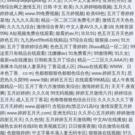
久
|
sewuyuejiqingwang
|
97天堂
|
久久中文人妻系列
|
亚洲色另类
|
激
情综合网之激情五月
|
日韩 中文 欧美
|
久久婷婷啪啪视频
|
五月久久
婷婷成人网
|
www.99免费视频
|
五月婷视频
|
欧美69色
|
五月丁香婷婷
基地
|
九九久久高清
|
精品一区二区三区免费毛片爱
|
激情五月天色色
网
|
久久九九综合
|
激情综合青草
|
中文人妻AV久久人妻18
|
先锋资源
996
|
A短视频免费在线观看
|
能看的av片
|
玖玖91
|
色五月五月天色婷
婷色五月
|
九九热re99re6在线精品
|
97综合在线
|
狠狠操.com
|
91大
操
|
五月丁香婷婷综合网
|
色色五月丁香婷婷
|
26uuu精品一区二区
|
99
这里只有精品在线观看
|
沈娜娜av
|
91免费看片
|
99激情网
|
91久女
|
最新va在线播放
|
日韩欧美五月丁综合
|
精品一二三区久久AAA片
|
欧
美啄木乌丝袜人妻系列
|
丁香花成人区
|
26uuu在线观看
|
WWW、日
本色丁香、co m
|
色都都狠狠色都都色综合色
|
www.婷婷五月天
|
思
思热久久阴99
|
www.9操
|
婷婷五月五
|
在线观看996精品
|
成人午夜视
频精品一区
|
五月丁香六月激情欧美综合
|
激情婷婷五月
|
天天干,夜夜
爽
|
五月好婷婷
|
久久久8
|
99无码视频
|
婷婷五月激情六月
|
婷婷综合
五月天
|
成人五月丁香花
|
色噜噜狠狠色综合日日
|
久久久久久久丁香
五月天婷婷
|
www.超碰97
|
含苞欲肉(禁忌1V1高H)
|
激情深爱五月婷
婷
|
www.婷婷五月天,com
|
亚洲无码11
|
久久开心五月婷婷
|
婷婷激情
四射五月天
|
久久色情
|
五月婷婷五月天激情网
|
中文AV在线播放
|
超
碰熟女农村在线69
|
欧美视频五区
|
日日狠夜夜狠
|
综合激情在线视
频
|
色狠狠婷婷
|
中文字幕丰满人妻无码专区
|
狠狠操在线视频
|
97久