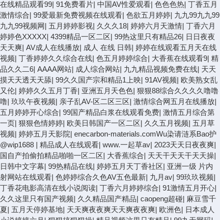
在线精品观看99
|
91免费看片
|
中国AV性爱观看
|
色色色热
|
丁香五月
激情综合
|
99爱最新免费视频在线观看
|
色欲五月婷婷
|
九九99九九99
九九99视频网
|
五月婷婷影视
|
久久久18
|
婷婷六月天激情
|
丁香六月
婷婷色XXXXX
|
4399精品一区二区
|
99热这里只有精品26
|
日日夜夜
天天爽
|
AV成人在线播放
|
成人 在线 日韩
|
婷婷在线观看五月天在线
视频
|
丁香婷婷久久综合在线
|
色五月婷婷综合
|
大香蕉在线观看9
|
精
品久久二6
|
AAAA网站
|
成人综合网站
|
九九精品视频免费在线
|
天天
摸天天透天天舔
|
99久久国产宗和精品1上映
|
91AV视频
|
欧美熟女乱
又伦
|
婷婷久久五月丁香
|
亚洲五月天色色
|
狠狠88综合久久久久噜噜
噜
|
玖玖午夜视频
|
亲子乱AV-区二区三区
|
激情综合网五月在线播放
|
五月婷婷开心综合
|
99国产精品白浆在线观看免费
|
激情五月综合第
一页
|
狠狠色情婷婷
|
欧美日韩国产一区二区
|
久久五月视频
|
五月草
视频
|
婷婷五月天影院
|
enecarbon-materials.comWu染请涟系Bao护
@wip1688
|
精品成人在线观看
|
www.一起草av
|
2023天天日夜夜爽
|
国自产拍偷拍精品啪啪一区二区
|
大香蕉综合
|
天天干天天干天天操
|
日韩中文字幕
|
99热精品在线
|
婷婷五月天丁香社区
|
亚洲一级 片内
射网站在线观看
|
色婷婷综合久色AV五色最新
|
九月av
|
99玖玖视频
|
丁香花电影高清在线小说阅读
|
丁香六月婷婷综合
|
91激情五月开心
|
久久这里只有国产视频
|
久久精品国产精品
|
caopeng超碰
|
麻豆雪千
夏
|
五月天停婷基地
|
天天爽夜夜爽天天爽夜夜爽
|
欧洲色
|
日本成人