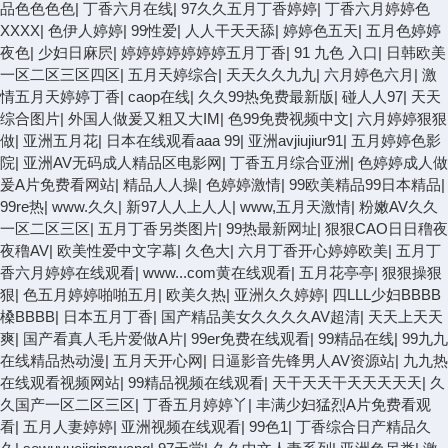
品色色色色
|
丁香六月在线
|
97久久五月丁香婷婷
|
丁香六月婷婷色
XXXX
|
色伊人婷婷
|
99性爱
|
人人干天天舔
|
婷婷色五天
|
五月色婷婷
夜色
|
少妇日麻屄
|
婷婷婷婷婷婷婷五月丁香
|
91 九色 入口
|
日韩欧美
一区二区三区四区
|
五月天婷综合
|
天天久久九九
|
六月婷色六月
|
激
情五月天婷婷丁香
|
caop在线
|
久久99热免费最新版
|
碰人人97
|
天天
综合图片
|
外国人做爰又粗又大IM
|
色99免费视频中文
|
六月婷婷狠狠
做
|
亚洲五月花
|
日本在线观看aaa 99
|
亚洲avjiujiur91
|
五月婷婷色影
院
|
亚洲AV无码成人精品区电影网
|
丁香五月综合亚洲
|
色婷婷成人做
爰A片免费看网站
|
精品人人操
|
色婷婷激情
|
99欧美精品99日本精品
|
99re热
|
www.久久
|
新97人人上人人
|
www,五月天激情
|
粉嫩AV久久
一区二区三区
|
五月丁香另类图片
|
99热最新网址
|
狠狠CAO日日穞夜
夜穞AV
|
欧美性爱中文字幕
|
久色大
|
六月丁香开心婷婷欧美
|
五月丁
香六月婷婷在线观看
|
www...com黄在线观看
|
五月花亭亭
|
狠狠操狠
狠
|
色五月婷婷啪啪五月
|
欧美久热
|
亚洲久久婷婷
|
四LLL少妇BBBB
槡BBBB
|
日本五月丁香
|
国产精品美女久久久久AV超清
|
天天上天天
爽
|
国产看真人毛片爱做A片
|
99er免费在线观看
|
99精品在线
|
99九九
在线精品热动漫
|
五月天开心网
|
日逼影音先锋男人AV资源站
|
九九热
在线观看视频网站
|
99精品视频在线观看
|
天干天天干天天天天天
|
久
久国产一区二区三区
|
丁香五月婷婷丫
|
丰满少妇猛烈A片免费看观
看
|
五月人妻婷婷
|
亚洲视频在线观看
|
99色1
|
丁香综合日产精品久