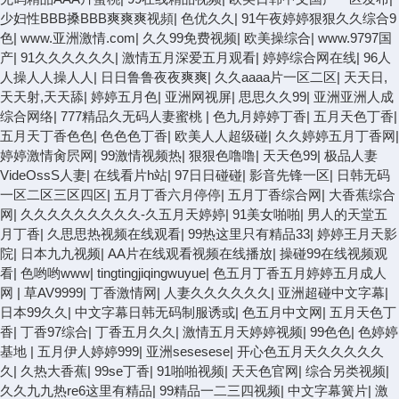
少妇性BBB搡BBB爽爽爽视頻
|
色优久久
|
91午夜婷婷狠狠久久综合9
色
|
www.亚洲激情.com
|
久久99免费视频
|
欧美操综合
|
www.9797国
产
|
91久久久久久久
|
激情五月深爱五月观看
|
婷婷综合网在线
|
96人
人操人人操人人
|
日日鲁鲁夜夜爽爽
|
久久aaaa片一区二区
|
天天日,
天天射,天天舔
|
婷婷五月色
|
亚洲网视屏
|
思思久久99
|
亚洲亚洲人成
综合网络
|
777精品久无码人妻蜜桃
|
色九月婷婷丁香
|
五月天色丁香
|
五月天丁香色色
|
色色色丁香
|
欧美人人超级碰
|
久久婷婷五月丁香网
|
婷婷激情肏屄网
|
99激情视频热
|
狠狠色噜噜
|
天天色99
|
极品人妻
VideOssS人妻
|
在线看片h站
|
97日日碰碰
|
影音先锋一区
|
日韩无码
一区二区三区四区
|
五月丁香六月停停
|
五月丁香综合网
|
大香蕉综合
网
|
久久久久久久久久久-久五月天婷婷
|
91美女啪啪
|
男人的天堂五
月丁香
|
久思思热视频在线观看
|
99热这里只有精品33
|
婷婷王月天影
院
|
日本九九视频
|
AA片在线观看视频在线播放
|
操碰99在线视频观
看
|
色哟哟www
|
tingtingjiqingwuyue
|
色五月丁香五月婷婷五月成人
网
|
草AV9999
|
丁香激情网
|
人妻久久久久久久
|
亚洲超碰中文字幕
|
日本99久久
|
中文字幕日韩无码制服诱或
|
色五月中文网
|
五月天色丁
香
|
丁香97综合
|
丁香五月久久
|
激情五月天婷婷视频
|
99色色
|
色婷婷
基地
|
五月伊人婷婷999
|
亚洲sesesese
|
开心色五月天久久久久久
久
|
久热大香蕉
|
99se丁香
|
91啪啪视频
|
天天色官网
|
综合另类视频
|
久久九九热re6这里有精品
|
99精品一二三四视频
|
中文字幕簧片
|
激