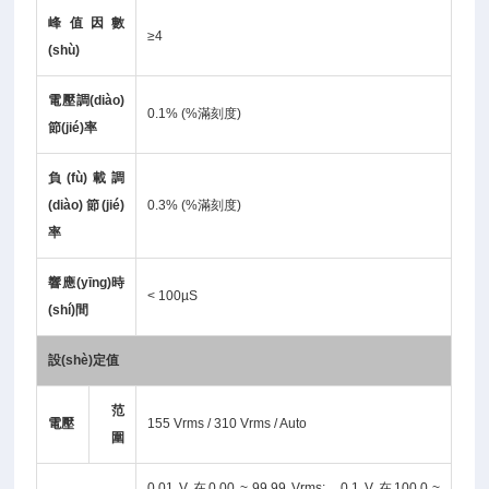
峰值因數
≥4
(shù)
電壓調(diào)
0.1% (%滿刻度)
節(jié)率
負(fù)載調
(diào)節(jié)
0.3% (%滿刻度)
率
響應(yīng)時
< 100µS
(shí)間
設(shè)定值
范
電壓
155 Vrms / 310 Vrms / Auto
圍
0.01 V 在0.00 ~ 99.99 Vrms; 0.1 V 在100.0 ~